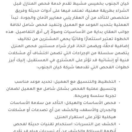
كيان الجنوب
بخميس مشيط تقدم خدمة فحص المنازل قبل
الشراء بطريقة مهنية، تعتمد فيها على أدوات حديثة وفريق
متخصص للتأكد من أن العقار يلبي معايير الأمان والجودة. تبدأ
العملية بتحديد الموعد مع العميل وتنفيذ فحص شامل لكافة
جوانب العقار، بداية من الأساسيات وصولاً إلى أدق التفاصيل. هذه
الخطوة تعتبر استثمارًا وقائيًا يحمي المشترين من تكاليف
إضافية لاحقًا، ويضمن اتخاذ قرار شراء مستنير. فحص المنزل
يتضمن سلسلة من الإجراءات التي تضمن اكتشاف أي مشكلات
فنية أو إنشائية قد تؤثر على المشتري في المستقبل. إليك أبرز
خطوات الفحص التي تقدمها
شركة كيان الجنوب
:
التخطيط والتنسيق مع العميل
: تحديد موعد مناسب
وتنسيق عملية الفحص بشكل شامل مع العميل لضمان
تجربة سلسة ومريحة.
فحص الأساسات والهيكل
: التأكد من سلامة الأساسات
والجدران والأسقف، والكشف عن أي تصدعات أو مشكلات
هيكلية تؤثر على استقرار المنزل.
الكشف عن التسربات
: استخدام تقنيات حديثة لفحص
أنظمة السباكة والكشف عن أي تسربات مياه قد تؤدي