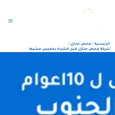
خطي
لى
لمحتوى
الرئيسية
فحص منازل
ِشركة فحص منازل قبل الشراء بخميس مشيط