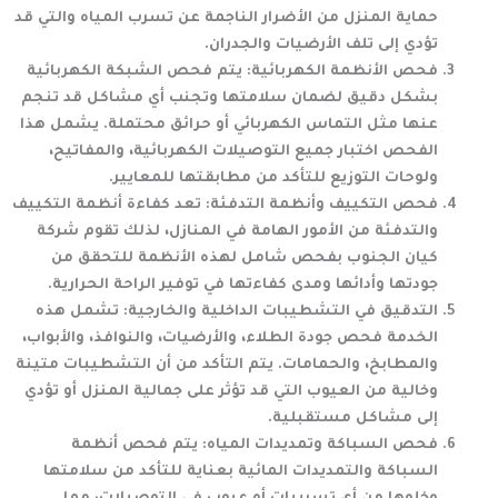
حماية المنزل من الأضرار الناجمة عن تسرب المياه والتي قد
تؤدي إلى تلف الأرضيات والجدران.
فحص الأنظمة الكهربائية
: يتم فحص الشبكة الكهربائية
بشكل دقيق لضمان سلامتها وتجنب أي مشاكل قد تنجم
عنها مثل التماس الكهربائي أو حرائق محتملة. يشمل هذا
الفحص اختبار جميع التوصيلات الكهربائية، والمفاتيح،
ولوحات التوزيع للتأكد من مطابقتها للمعايير.
فحص التكييف وأنظمة التدفئة
: تعد كفاءة أنظمة التكييف
والتدفئة من الأمور الهامة في المنازل، لذلك تقوم
شركة
كيان الجنوب
بفحص شامل لهذه الأنظمة للتحقق من
جودتها وأدائها ومدى كفاءتها في توفير الراحة الحرارية.
التدقيق في التشطيبات الداخلية والخارجية
: تشمل هذه
الخدمة فحص جودة الطلاء، والأرضيات، والنوافذ، والأبواب،
والمطابخ، والحمامات. يتم التأكد من أن التشطيبات متينة
وخالية من العيوب التي قد تؤثر على جمالية المنزل أو تؤدي
إلى مشاكل مستقبلية.
فحص السباكة وتمديدات المياه
: يتم فحص أنظمة
السباكة والتمديدات المائية بعناية للتأكد من سلامتها