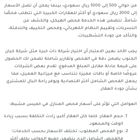
من حوالي
500 إلى 1000 ريال سعودي
، بينما يمكن أن تصل الأسعار
إلى
2000 ريال سعودي أو أكثر
للعقارات الكبيرة التي تتطلب فحصًا
شاملاً. تتضمن هذه الخدمة فحص الهيكل، والكشف عن
التسربات، وتقييم النظام الكهربائي، وفحص التكييف والتدفئة،
والتأكد من جودة التشطيبات.
يجب الأخذ بعين الاعتبار أن اختيار شركة ذات خبرة مثل
شركة كيان
الجنوب
يضمن دقة في الفحص وتقارير شاملة تضمن لك الحصول
على قيمة عادلة مقابل المبلغ المدفوع. تقدم بعض الشركات
عروضًا خاصة أو باقات مميزة تتناسب مع ميزانية العميل، مما
يجعل الفحص الشامل أكثر اقتصادية ويوفر راحة البال للمشتري
بشأن جودة العقار.
العوامل التي تؤثر على أسعار فحص المنازل في خميس مشيط:
حجم العقار
: كلما كان العقار أكبر، زادت التكلفة بسبب زيادة
الوقت والمجهود.
نوع الفحص المطلوب
: تختلف الأسعار بحسب الخدمات؛
فالفحص الشامل الذي يتضمن جميع الجوانب يكلف أكثر