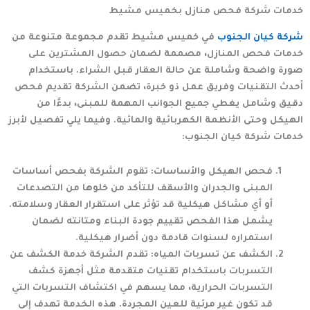
خدمات شركة فحص منازل بخميس مشيط
شركة كيان الجنوب
في خميس مشيط تقدم مجموعة متنوعة من
خدمات فحص المنازل، مصممة لضمان حصول المشترين على
صورة واضحة وشاملة عن حالة العقار قبل الشراء. باستخدام
أحدث التقنيات وفريق عمل ذو خبرة، تضمن الشركة تقديم فحص
دقيق وشامل يغطي جميع الجوانب المهمة للمبنى، بدءًا من
الهيكل وحتى الأنظمة الكهربائية والمائية. وفيما يلي تفصيل لأبرز
خدمات
شركة كيان الجنوب
:
فحص الهيكل والأساسات
: تقوم الشركة بفحص أساسات
المبنى والجدران والأسقف للتأكد من خلوها من التصدعات
أو أي مشاكل هيكلية قد تؤثر على استقرار العقار وسلامته.
يشمل هذا الفحص تقييم جودة البناء ومتانته لضمان
استمراره لسنوات قادمة دون أضرار هيكلية.
الكشف عن تسربات المياه
: تقدم الشركة خدمة الكشف عن
التسربات باستخدام تقنيات متقدمة مثل أجهزة كشف
التسربات الحرارية، مما يسهم في اكتشاف التسربات التي
قد تكون غير مرئية للعين المجردة. هذه الخدمة تهدف إلى