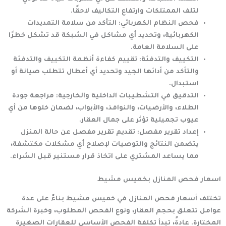
لتلف الممتلكات وارتفاع التكاليف لاحقًا.
فحص النظام الكهربائي
: التأكد من سلامة التمديدات
الكهربائية، وتحديد أي مشاكل في الشبكة قد تشكل خطرًا
على السلامة العامة.
التكييف والتدفئة
: تقييم كفاءة أنظمة التكييف والتدفئة
والتأكد من أدائها الجيد وتحديد أي أعطال تتطلب صيانة أو
استبدال.
التدقيق في التشطيبات الداخلية والخارجية
: مراجعة جودة
الطلاء، والأرضيات، والنوافذ، والأبواب، لضمان خلوها من أي
عيوب تجميلية تؤثر على جمال العقار.
إعداد تقرير مفصل
: تقديم تقرير مفصل عن حالة المنزل
يتضمن النتائج والتوصيات لإصلاح أي مشكلات مكتشفة،
مما يساعد المشتري على اتخاذ قرار مستنير قبل الشراء.
اسعار فحص المنازل بخميس مشيط
تختلف أسعار فحص المنازل في خميس مشيط بناءً على عدة
عوامل تتعلق بحجم العقار، ونوع الفحص المطلوب، وخبرة الشركة
المختارة. عادةً، تبدأ تكلفة الفحص الأساسي للعقارات الصغيرة