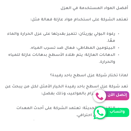
أفضل المواد المستخدمة في العزل
تعتمد الشركة على استخدام مواد عازلة فعالة مثل:
رغوة البولي يوريثان:
تتميز بقدرتها على عزل الحرارة والماء
معًا.
البيتومين المطاطي:
فعال ضد تسرب المياه.
الدهانات العازلة:
يتم طلاء الأسطح بدهانات عازلة للمياه
والحرارة.
لماذا تختار شركة عزل اسطح باحد رفيدة؟
تعد
شركة عزل اسطح باحد رفيدة
الخيار الأمثل لكل من يبحث عن
جودة الخدمة والالتزام بالمواعيد، وذلك بفضل:
إتصل الآن
التقنيات الحديثة:
تعتمد الشركة على أحدث المعدات
واتساب
لضمان عزل احترافي.
فريق عمل متخصص:
يضم الفريق خبراء مؤهلين في مجال
العزل.